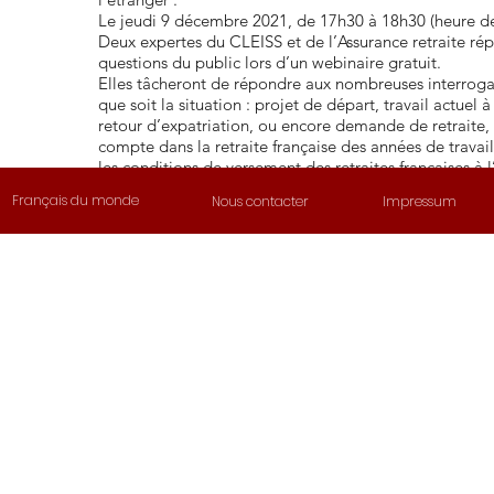
Le jeudi 9 décembre 2021, de 17h30 à 18h30 (heure de
Deux expertes du CLEISS et de l’Assurance retraite ré
questions du public lors d’un webinaire gratuit.
Elles tâcheront de répondre aux nombreuses interroga
que soit la situation : projet de départ, travail actuel à
retour d’expatriation, ou encore demande de retraite, 
compte dans la retraite française des années de travail 
les conditions de versement des retraites françaises à l
modes de calcul des retenues des cotisations versées à
Français du monde
Nous contacter
Impressum
les démarches et les organismes concernés,…
Pour vous inscrire :
https://www.subscribepage.com/cl
En ligne
https://www
cribepage.
eiss