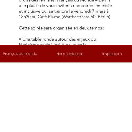
a le plaisir de vous inviter à une soirée féministe
et inclusive qui se tiendra le vendredi 7 mars à
18h30 au Café Plume (Warthestrasse 60, Berlin).
Cette soirée sera organisée en deux temps :
• Une table ronde autour des enjeux du
féminisme et de l’inclusion, avec la
participation de plusieurs associations
Français du monde
Nous contacter
Impressum
engagées :
– Fresque du sexisme, qui propose des outils
pédagogiques pour comprendre les
Café
Warthestras
mécanismes du sexisme et agir au quotidien
– Bleu Blanc Rose, association engagée pour
Plume
se 60, 12051
les droits LGBTQ+ à Berlin
– Des membres de la chorale inclusive “alors
Berlin
on chante “
• Un moment musical et convivial avec un
concert de la chorale”alors on chante “ pour
clôturer la soirée dans une ambiance
chaleureuse et festive.