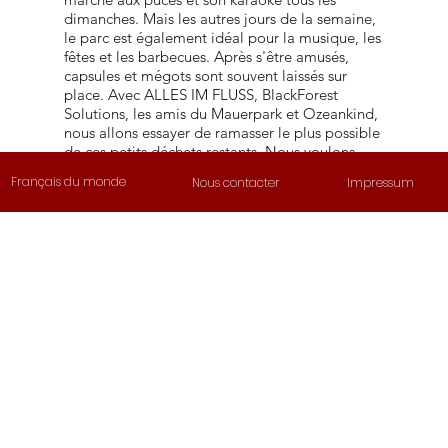
dimanches. Mais les autres jours de la semaine,
le parc est également idéal pour la musique, les
fêtes et les barbecues. Après s'être amusés,
capsules et mégots sont souvent laissés sur
place. Avec ALLES IM FLUSS, BlackForest
Solutions, les amis du Mauerpark et Ozeankind,
nous allons essayer de ramasser le plus possible
de ces petits déchets restants. Nous voulons
voir combien de mégots et de capsules nous
Français du monde
Nous contacter
Impressum
trouverons ici ! À l'aide de notre cylindre à
mégots et de notre récipient à capsules, nous
compterons la quantité collectée. Venez nous
Mauerpa
aider !
Pour en savoir plus:
https://wir-berlin.org/
rk