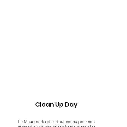
Clean Up Day
Le Mauerpark est surtout connu pour son
marché aux puces et son karaoké tous les