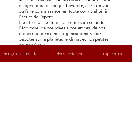
en ligne pour échanger, bavarder, se retrouver
ou faire connaissance, en toute convivialité, à
l'heure de l'apéro.
Pour le mois de mai, le thème sera celui de
l'écologie, de nos idées à nos envies, de nos
préoccupations à nos organisations, venez
papoter sur la planète, le climat et nos petites
astuces écolo....
Pour vous inscrire, envoyez un mail à
Français du monde
Nous contacter
Impressum
presidence.adfe.berlin@gmail.com
.
En ligne